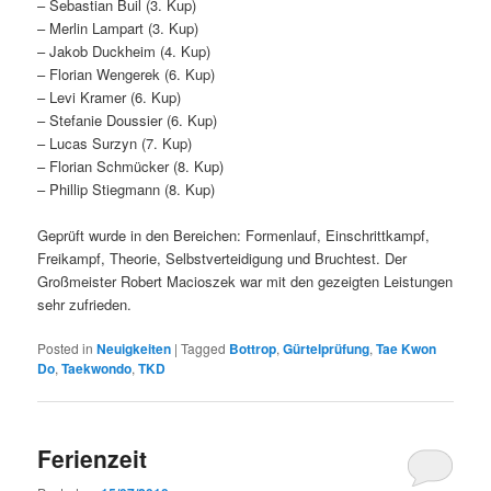
– Sebastian Buil (3. Kup)
– Merlin Lampart (3. Kup)
– Jakob Duckheim (4. Kup)
– Florian Wengerek (6. Kup)
– Levi Kramer (6. Kup)
– Stefanie Doussier (6. Kup)
– Lucas Surzyn (7. Kup)
– Florian Schmücker (8. Kup)
– Phillip Stiegmann (8. Kup)
Geprüft wurde in den Bereichen: Formenlauf, Einschrittkampf,
Freikampf, Theorie, Selbstverteidigung und Bruchtest. Der
Großmeister Robert Macioszek war mit den gezeigten Leistungen
sehr zufrieden.
Posted in
Neuigkeiten
|
Tagged
Bottrop
,
Gürtelprüfung
,
Tae Kwon
Do
,
Taekwondo
,
TKD
Ferienzeit