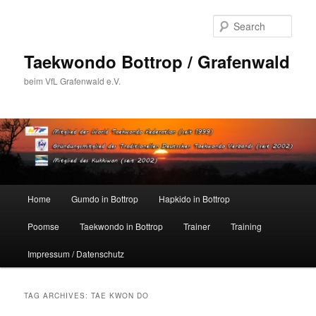
Skip
Skip
to
to
Sear
primary
secondary
content
content
Taekwondo Bottrop / Grafenwald
beim VfL Grafenwald e.V.
Main
Home
Gumdo in Bottrop
Hapkido in Bottrop
menu
Poomse
Taekwondo in Bottrop
Trainer
Training
Impressum / Datenschutz
TAG ARCHIVES:
TAE KWON DO