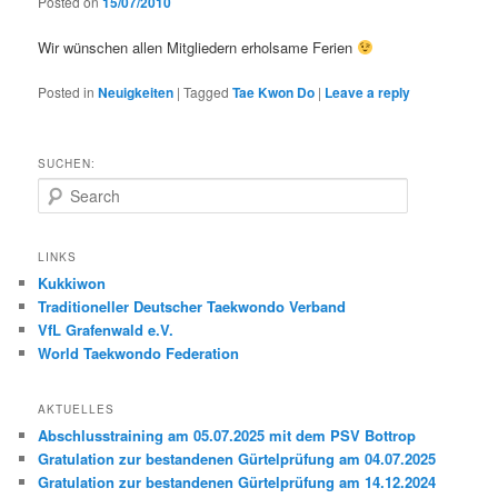
Posted on
15/07/2010
Wir wünschen allen Mitgliedern erholsame Ferien
Posted in
Neuigkeiten
|
Tagged
Tae Kwon Do
|
Leave a reply
SUCHEN:
S
e
a
r
LINKS
c
Kukkiwon
h
Traditioneller Deutscher Taekwondo Verband
VfL Grafenwald e.V.
World Taekwondo Federation
AKTUELLES
Abschlusstraining am 05.07.2025 mit dem PSV Bottrop
Gratulation zur bestandenen Gürtelprüfung am 04.07.2025
Gratulation zur bestandenen Gürtelprüfung am 14.12.2024