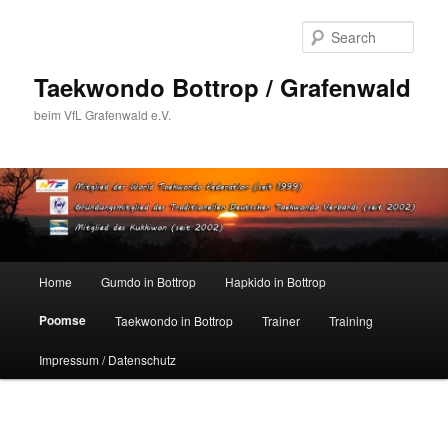
Skip
to
Sear
primary
content
Taekwondo Bottrop / Grafenwald
beim VfL Grafenwald e.V.
Main
Home
Gumdo in Bottrop
Hapkido in Bottrop
menu
Poomse
Taekwondo in Bottrop
Trainer
Training
Impressum / Datenschutz