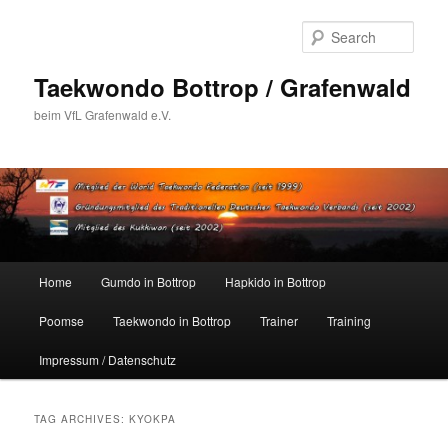
Skip
Skip
to
to
Sear
primary
secondary
content
content
Taekwondo Bottrop / Grafenwald
beim VfL Grafenwald e.V.
Main
Home
Gumdo in Bottrop
Hapkido in Bottrop
menu
Poomse
Taekwondo in Bottrop
Trainer
Training
Impressum / Datenschutz
TAG ARCHIVES:
KYOKPA