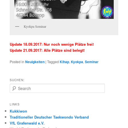
Kyokpa Seminar
Update 18.09.2017: Nur noch wenige Plätze frei!
Update 21.09.2017: Alle Plätze sind belegt!
Posted in
Neuigkeiten
|
Tagged
Kihap
,
Kyokpa
,
Seminar
SUCHEN:
S
e
a
r
LINKS
c
Kukkiwon
h
Traditioneller Deutscher Taekwondo Verband
VfL Grafenwald e.V.