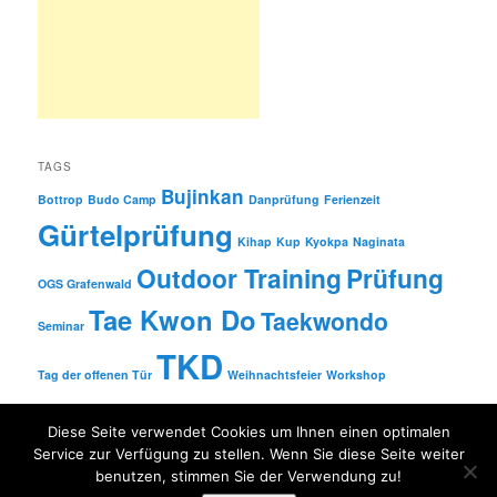
TAGS
Bujinkan
Bottrop
Budo Camp
Danprüfung
Ferienzeit
Gürtelprüfung
Kihap
Kup
Kyokpa
Naginata
Outdoor Training
Prüfung
OGS Grafenwald
Tae Kwon Do
Taekwondo
Seminar
TKD
Tag der offenen Tür
Weihnachtsfeier
Workshop
Diese Seite verwendet Cookies um Ihnen einen optimalen
Service zur Verfügung zu stellen. Wenn Sie diese Seite weiter
Proudly powered by WordPress
benutzen, stimmen Sie der Verwendung zu!