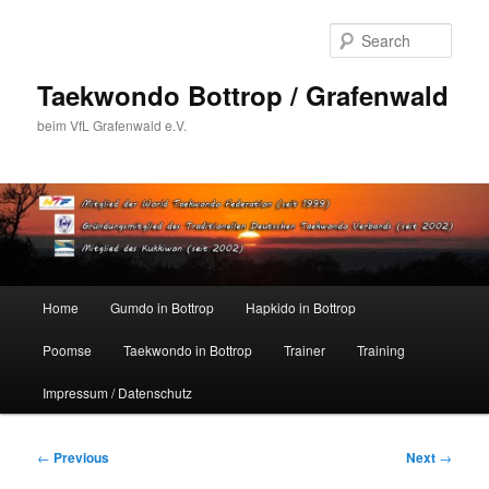
Skip
to
Sear
primary
content
Taekwondo Bottrop / Grafenwald
beim VfL Grafenwald e.V.
Main
Home
Gumdo in Bottrop
Hapkido in Bottrop
menu
Poomse
Taekwondo in Bottrop
Trainer
Training
Impressum / Datenschutz
Post
←
Previous
Next
→
navigation